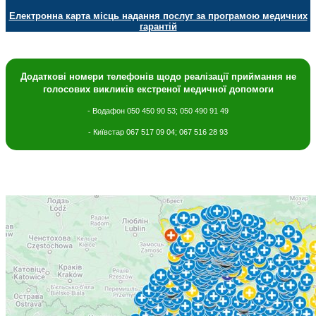
Електронна карта місць надання послуг за програмою медичних
гарантій
Додаткові номери телефонів щодо
реалізації приймання не
голосових викликів екстреної медичної допомоги
- Водафон 050 450 90 53; 050 490 91 49
- Київстар 067 517 09 04; 067 516 28 93