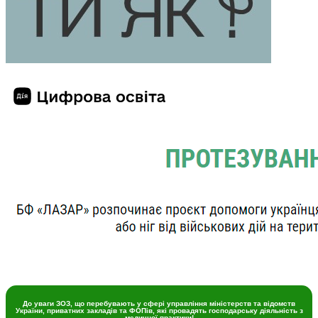
До уваги ЗОЗ, що перебувають у сфері управління міністерств та відомств
України, приватних закладів та ФОПів, які провадять господарську діяльність з
медичної практики!