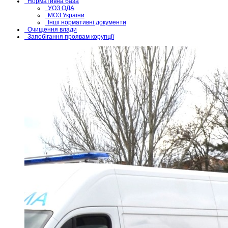
Нормативна база
УОЗ ОДА
МОЗ України
Інші нормативні документи
Очищення влади
Запобігання проявам корупції