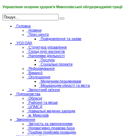
Управління охорони здоров'я Миколаївської облдержадміністрації
Головна
Новини
Прес-центр
Повідомлення та заяви
УОЗ ОДА
Структура управління
Склад груп експертів
Напрямки діяльності
Послуги
Соціальні проекти
Реформування
Вакансії
Оголошення
Медичним працівникам
Мешканцям області та міста
Зворотний зв'язок
Підприємства
Обласні
Районні та міські
ЦПМСД
Навчальні медичні заклади
м. Миколаїв
Звернення
Звітність за зверненнями
Нормативно-правова база
Графіки прийомів громадян