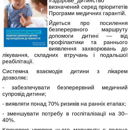
#Здорове_дитинство
визначений серед пріоритетів
Програми медичних гарантій.
Йдеться про посилення
безперервного маршруту
допомоги дитині — від
профілактики та раннього
виявлення захворювань до
лікування, складних втручань і подальшої
реабілітації.
Системна взаємодія дитини з лікарем
дозволяє:
- забезпечувати безперервний медичний
супровід дитини;
- виявляти понад 70% ризиків на ранніх етапах;
- зменшувати потребу в госпіталізації на 30–
40%.
Ключовою умовою цього маршруту є подана