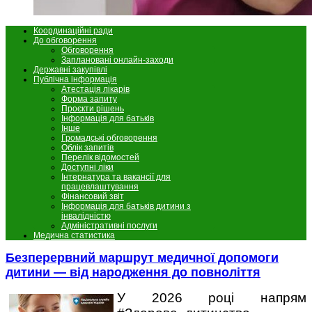
Координаційні ради
До обговорення
Обговорення
Заплановані онлайн-заходи
Державні закупівлі
Публічна інформація
Атестація лікарів
Форма запиту
Проєкти рішень
Інформація для батьків
Інше
Громадські обговорення
Облік запитів
Перелік відомостей
Доступні ліки
Інтернатура та вакансії для
працевлаштування
Фінансовий звіт
Інформація для батьків дитини з
інвалідністю
Адміністративні послуги
Медична статистика
Безперервний маршрут медичної допомоги
дитини — від народження до повноліття
У 2026 році напрям