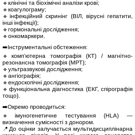
🔹клінічні та біохімічні аналізи крові;
🔹коагулограму;
🔹інфекційний скринінг (ВІЛ, вірусні гепатити,
інші інфекції);
🔹гормональні дослідження;
🔹онкомаркери.
➡️Інструментальні обстеження:
🔹комп’ютерна томографія (КТ) / магнітно-
резонансна томографія (МРТ);
🔹ультразвукові дослідження;
🔹ангіографія;
🔹ендоскопічні дослідження;
🔹функціональна діагностика (ЕКГ, спірографія
тощо).
➡️Окремо проводиться:
🔹імуногенетичне тестування (HLA) —
визначення сумісності з донором.
📍До оцінки залучається мультидисциплінарна