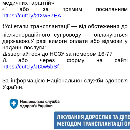
медичних гарантій»
✅або за прямим посиланням
https://cutt.ly/2tXw57EA
❗️Усі етапи трансплантації — від обстеження до
післяопераційного супроводу — оплачуються
державою.У разі вимоги оплати або відмови у
наданні послуги:
🔺звертайтеся до НСЗУ за номером 16-77
🔺або через форму на сайті
https://cutt.ly/JtXw5bSf
За інформацією Національної служби здоров'я
України.