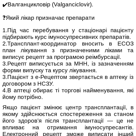
✔️Валганцикловір (Valganciclovir).
❓Який лікар призначає препарати
1.Під час перебування у стаціонарі пацієнту
підбирають курс імуносупресивних препаратів.
2.Трансплант-координатор вносить в ЕСОЗ
план лікування з призначеними ліками та
виписує рецепт за програмою реімбурсації.
3.Рецепт виписується за МНН, із зазначенням
форми випуску та курсу лікування.
3.Пацієнт з е-Рецептом звертається в аптеку із
договором з НСЗУ.
4.В аптеці обирає ті торгові найменування, які
йому потрібно.
Якщо пацієнт змінює центр трансплантації, в
якому здійснюється спостереження за станом
його здоров’я після трансплантації — це не
впливає на отримання імуносупресантів.
Електронний рецепт зможе виписати інший