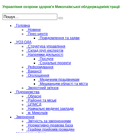
Управління охорони здоров'я Миколаївської облдержадміністрації
Головна
Новини
Прес-центр
Повідомлення та заяви
УОЗ ОДА
Структура управління
Склад груп експертів
Напрямки діяльності
Послуги
Соціальні проекти
Реформування
Вакансії
Оголошення
Медичним працівникам
Мешканцям області та міста
Зворотний зв'язок
Підприємства
Обласні
Районні та міські
ЦПМСД
Навчальні медичні заклади
м. Миколаїв
Звернення
Звітність за зверненнями
Нормативно-правова база
Графіки прийомів громадян