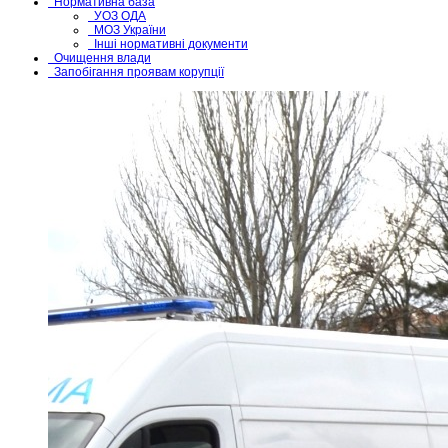
Нормативна база
УОЗ ОДА
МОЗ України
Інші нормативні документи
Очищення влади
Запобігання проявам корупції