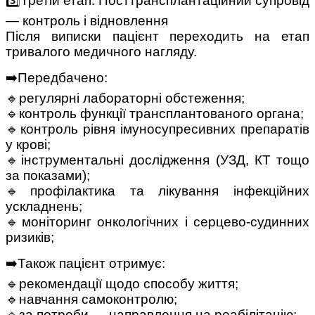
3️⃣Третій етап. Посттрансплантаційний супровід
— контроль і відновлення
Після виписки пацієнт переходить на етап
тривалого медичного нагляду.
➡️Передбачено:
🔹регулярні лабораторні обстеження;
🔹контроль функції трансплантованого органа;
🔹контроль рівня імуносупресивних препаратів
у крові;
🔹інструментальні дослідження (УЗД, КТ тощо
за показами);
🔹профілактика та лікування інфекційних
ускладнень;
🔹моніторинг онкологічних і серцево-судинних
ризиків;
➡️Також пацієнт отримує:
🔹рекомендації щодо способу життя;
🔹навчання самоконтролю;
🔹за потреби — направлення на реабілітацію;