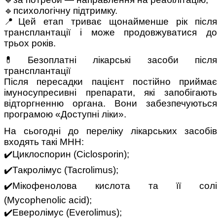
🔹психологічну підтримку.
📍Цей етап триває щонайменше рік після
трансплантації і може продовжуватися до
трьох років.
💊Безоплатні лікарські засоби після
трансплантації
Після пересадки пацієнт постійно приймає
імуносупресивні препарати, які запобігають
відторгненню органа. Вони забезпечуються
програмою «Доступні ліки».
На сьогодні до переліку лікарських засобів
входять такі МНН:
✔️Циклоспорин (Ciclosporin);
✔️Такролімус (Tacrolimus);
✔️Мікофенолова кислота та її солі
(Mycophenolic acid);
✔️Еверолімус (Everolimus);