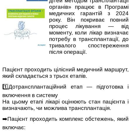
дітей методом трансплантації
органів» працює в Програмі
медичних гарантій з 2024
року. Він покриває повний
процес лікування — від
моменту, коли лікар визначає
потребу в трансплантації, до
тривалого спостереження
після операції.
Пацієнт проходить цілісний медичний маршрут,
який складається з трьох етапів.
1️⃣Дотрансплантаційний етап — підготовка і
включення в систему
На цьому етапі лікарі оцінюють стан пацієнта і
визначають, чи можлива трансплантація.
➡️Пацієнт проходить комплекс обстежень, який
включає: