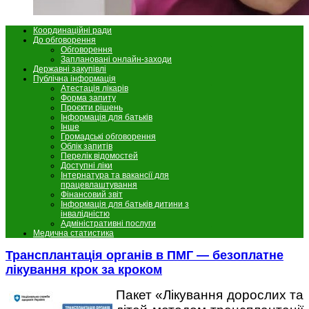
Координаційні ради
До обговорення
Обговорення
Заплановані онлайн-заходи
Державні закупівлі
Публічна інформація
Атестація лікарів
Форма запиту
Проєкти рішень
Інформація для батьків
Інше
Громадські обговорення
Облік запитів
Перелік відомостей
Доступні ліки
Інтернатура та вакансії для
працевлаштування
Фінансовий звіт
Інформація для батьків дитини з
інвалідністю
Адміністративні послуги
Медична статистика
Трансплантація органів в ПМГ — безоплатне
лікування крок за кроком
Пакет «Лікування дорослих та