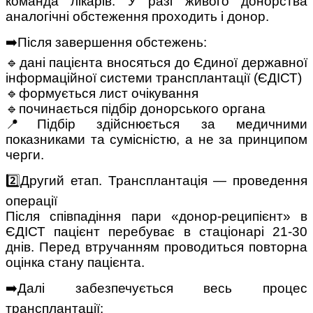
команда лікарів. У разі живого донорства
аналогічні обстеження проходить і донор.
➡️Після завершення обстежень:
🔹дані пацієнта вносяться до Єдиної державної
інформаційної системи трансплантації (ЄДІСТ)
🔹формується лист очікування
🔹починається підбір донорського органа
📍Підбір здійснюється за медичними
показниками та сумісністю, а не за принципом
черги.
2️⃣Другий етап. Трансплантація — проведення
операції
Після співпадіння пари «донор-реципієнт» в
ЄДІСТ пацієнт перебуває в стаціонарі 21-30
днів. Перед втручанням проводиться повторна
оцінка стану пацієнта.
➡️Далі забезпечується весь процес
трансплантації: