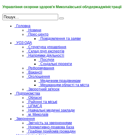
Управління охорони здоров'я Миколаївської облдержадміністрації
Головна
Новини
Прес-центр
Повідомлення та заяви
УОЗ ОДА
Структура управління
Склад груп експертів
Напрямки діяльності
Послуги
Соціальні проекти
Реформування
Вакансії
Оголошення
Медичним працівникам
Мешканцям області та міста
Зворотний зв'язок
Підприємства
Обласні
Районні та міські
ЦПМСД
Навчальні медичні заклади
м. Миколаїв
Звернення
Звітність за зверненнями
Нормативно-правова база
Графіки прийомів громадян