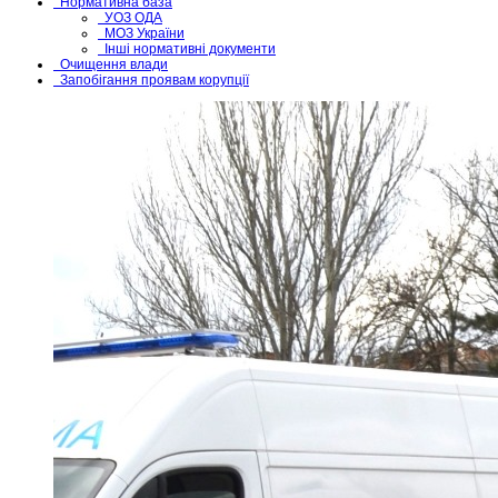
Нормативна база
УОЗ ОДА
МОЗ України
Інші нормативні документи
Очищення влади
Запобігання проявам корупції