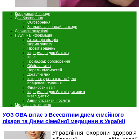
Координаційні ради
До обговорення
Обговорення
Заплановані онлайн-заходи
Державні закупівлі
Публічна інформація
Атестація лікарів
Форма запиту
Проєкти рішень
Інформація для батьків
Інше
Громадські обговорення
Облік запитів
Перелік відомостей
Доступні ліки
Інтернатура та вакансії для
працевлаштування
Фінансовий звіт
Інформація для батьків дитини з
інвалідністю
Адміністративні послуги
Медична статистика
УОЗ ОВА вітає з Всесвітнім днем сімейного
лікаря та Днем сімейної медицини в Україні!
Управління охорони здоров’я