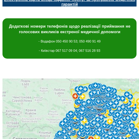
гарантій
Додаткові номери телефонів щодо
реалізації приймання не
голосових викликів екстреної медичної допомоги
- Водафон 050 450 90 53; 050 490 91 49
- Київстар 067 517 09 04; 067 516 28 93