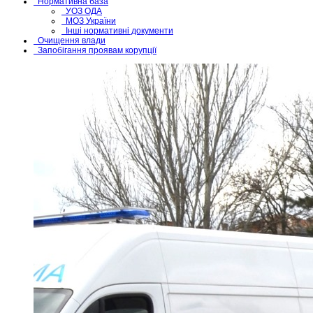
Нормативна база
УОЗ ОДА
МОЗ України
Інші нормативні документи
Очищення влади
Запобігання проявам корупції