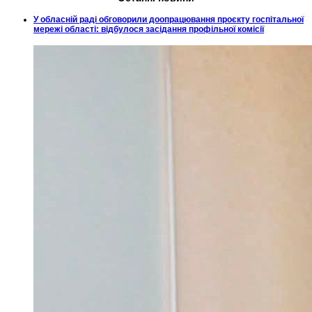
У обласній раді обговорили доопрацювання проєкту госпітальної
мережі області: відбулося засідання профільної комісії