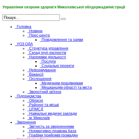
Управління охорони здоров'я Миколаївської облдержадміністрації
Головна
Новини
Прес-центр
Повідомлення та заяви
УОЗ ОДА
Структура управління
Склад груп експертів
Напрямки діяльності
Послуги
Соціальні проекти
Реформування
Вакансії
Оголошення
Медичним працівникам
Мешканцям області та міста
Зворотний зв'язок
Підприємства
Обласні
Районні та міські
ЦПМСД
Навчальні медичні заклади
м. Миколаїв
Звернення
Звітність за зверненнями
Нормативно-правова база
Графіки прийомів громадян