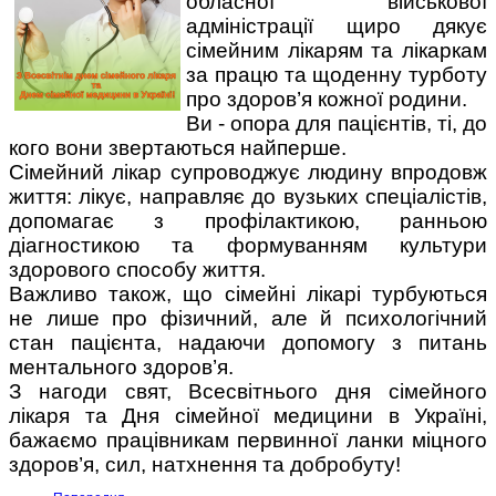
обласної військової
адміністрації щиро дякує
сімейним лікарям та лікаркам
за працю та щоденну турботу
про здоров’я кожної родини.
Ви - опора для пацієнтів, ті, до
кого вони звертаються найперше.
Сімейний лікар супроводжує людину впродовж
життя: лікує, направляє до вузьких спеціалістів,
допомагає з профілактикою, ранньою
діагностикою та формуванням культури
здорового способу життя.
Важливо також, що сімейні лікарі турбуються
не лише про фізичний, але й психологічний
стан пацієнта, надаючи допомогу з питань
ментального здоров’я.
З нагоди свят, Всесвітнього дня сімейного
лікаря та Дня сімейної медицини в Україні,
бажаємо працівникам первинної ланки міцного
здоров’я, сил, натхнення та добробуту!