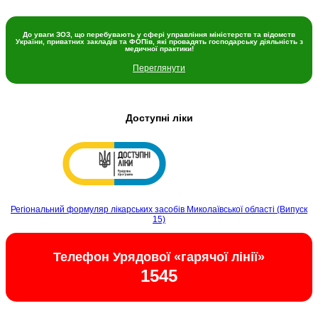
До уваги ЗОЗ, що перебувають у сфері управління міністерств та відомств
України, приватних закладів та ФОПів, які провадять господарську діяльність з
медичної практики!
Переглянути
Доступні ліки
Регіональний формуляр лікарських засобів Миколаївської області (Випуск
15)
Телефон Урядової «гарячої лінії»
1545