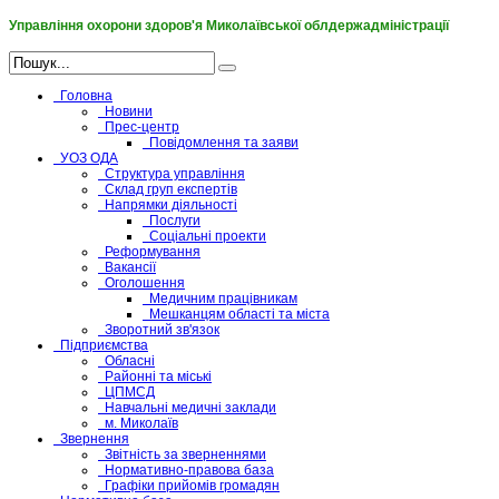
Управління охорони здоров'я Миколаївської облдержадміністрації
Головна
Новини
Прес-центр
Повідомлення та заяви
УОЗ ОДА
Структура управління
Склад груп експертів
Напрямки діяльності
Послуги
Соціальні проекти
Реформування
Вакансії
Оголошення
Медичним працівникам
Мешканцям області та міста
Зворотний зв'язок
Підприємства
Обласні
Районні та міські
ЦПМСД
Навчальні медичні заклади
м. Миколаїв
Звернення
Звітність за зверненнями
Нормативно-правова база
Графіки прийомів громадян