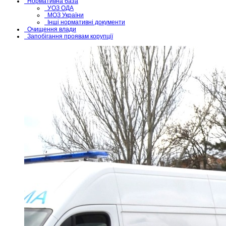
Нормативна база
УОЗ ОДА
МОЗ України
Інші нормативні документи
Очищення влади
Запобігання проявам корупції