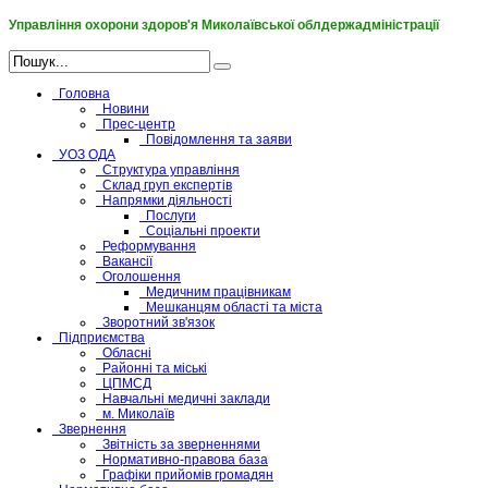
Управління охорони здоров'я Миколаївської облдержадміністрації
Головна
Новини
Прес-центр
Повідомлення та заяви
УОЗ ОДА
Структура управління
Склад груп експертів
Напрямки діяльності
Послуги
Соціальні проекти
Реформування
Вакансії
Оголошення
Медичним працівникам
Мешканцям області та міста
Зворотний зв'язок
Підприємства
Обласні
Районні та міські
ЦПМСД
Навчальні медичні заклади
м. Миколаїв
Звернення
Звітність за зверненнями
Нормативно-правова база
Графіки прийомів громадян