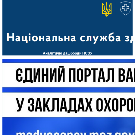
Аналітичні дашборди НСЗУ