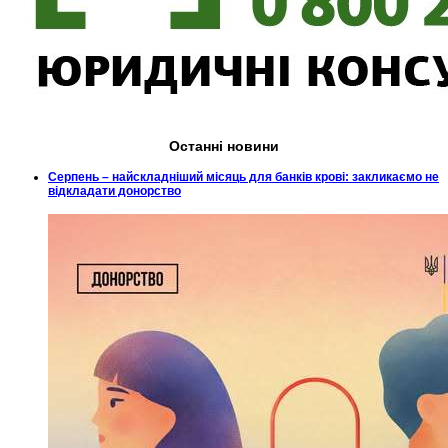
Останні новини
Серпень – найскладніший місяць для банків крові: закликаємо не
відкладати донорство