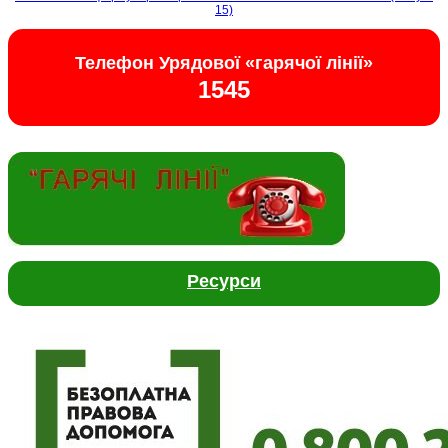
15)
Телефон Урядової «гарячої лінії»
1545
Ресурси