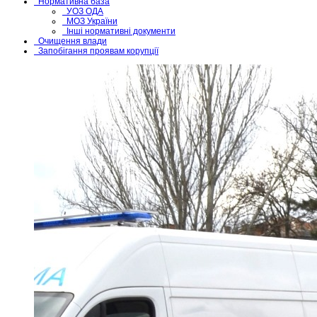
Нормативна база
УОЗ ОДА
МОЗ України
Інші нормативні документи
Очищення влади
Запобігання проявам корупції