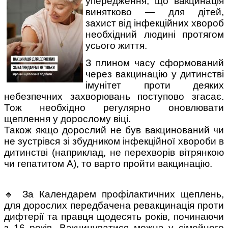
упередження, що вакцинація
винятково — для дітей,
захист від інфекційних хвороб
необхідний людині протягом
усього життя.
З плином часу сформований
через вакцинацію у дитинстві
імунітет проти деяких
небезпечних захворювань поступово згасає.
Тож необхідно регулярно оновлювати
щеплення у дорослому віці.
Також якщо дорослий не був вакцинований чи
не зустрівся зі збудником інфекційної хвороби в
дитинстві (наприклад, не перехворів вітрянкою
чи гепатитом А), то варто пройти вакцинацію.
🔹 За Календарем профілактичних щеплень,
для дорослих передбачена ревакцинація проти
дифтерії та правця щодесять років, починаючи
з 16 років. Вакцинуватися можна у сімейного