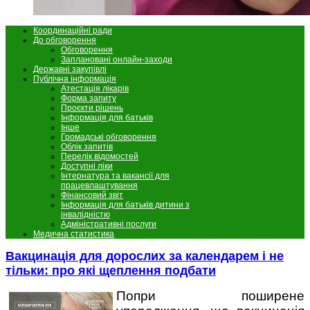
Координаційні ради
До обговорення
Обговорення
Заплановані онлайн-заходи
Державні закупівлі
Публічна інформація
Атестація лікарів
Форма запиту
Проєкти рішень
Інформація для батьків
Інше
Громадські обговорення
Облік запитів
Перелік відомостей
Доступні ліки
Інтернатура та вакансії для
працевлаштування
Фінансовий звіт
Інформація для батьків дитини з
інвалідністю
Адміністративні послуги
Медична статистика
Вакцинація для дорослих за календарем і не
тільки: про які щеплення подбати
Попри поширене