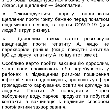
лікаря, це щеплення — безоплатне.
🔹Рекомендується щороку оновлювати
щеплення проти грипу, бажано перед початком
епідемічного сезону, та проти COVID-19 (для
людей із груп ризику).
🔹 Дорослим також варто розглянути
вакцинацію проти гепатиту А, якщо не
перехворіли раніше (якщо присутні антитіла
IgG до вірусу гепатиту А, то імунітет вже є).
Особливо варто пройти вакцинацію дорослим,
якщо вони проживають або перебувають у
регіонах із підвищеним ризиком поширення
інфекції, часто подорожують, працюють у сфері
громадського харчування, освіти чи догляду за
людьми. Гепатит А передається через
забруднену воду, харчові продукти та побутові
контакти, а вакцинація є надійним способом
профілактики захворювання.