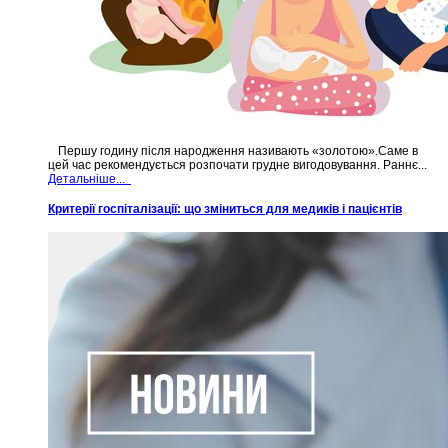
Першу годину після народження називають «золотою».Саме в
цей час рекомендується розпочати грудне вигодовування. Раннє...
Детальніше...
Критерії госпіталізації: що зміниться для медиків і пацієнтів