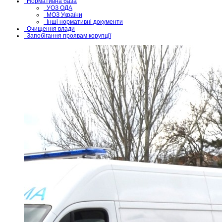
Нормативна база
УОЗ ОДА
МОЗ України
Інші нормативні документи
Очищення влади
Запобігання проявам корупції