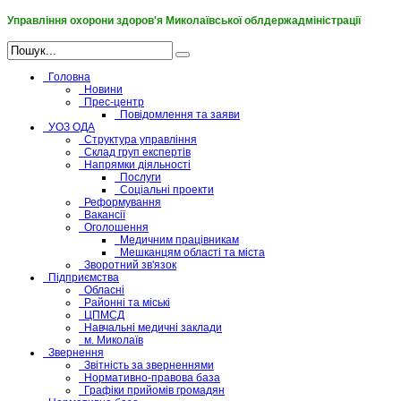
Управління охорони здоров'я Миколаївської облдержадміністрації
Головна
Новини
Прес-центр
Повідомлення та заяви
УОЗ ОДА
Структура управління
Склад груп експертів
Напрямки діяльності
Послуги
Соціальні проекти
Реформування
Вакансії
Оголошення
Медичним працівникам
Мешканцям області та міста
Зворотний зв'язок
Підприємства
Обласні
Районні та міські
ЦПМСД
Навчальні медичні заклади
м. Миколаїв
Звернення
Звітність за зверненнями
Нормативно-правова база
Графіки прийомів громадян