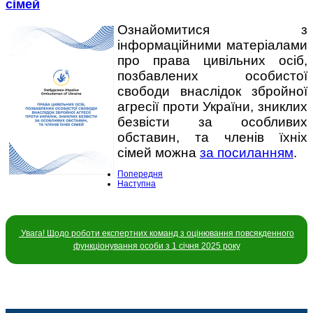
сімей
Ознайомитися з
інформаційними матеріалами
про права цивільних осіб,
позбавлених особистої
свободи внаслідок збройної
агресії проти України, зниклих
безвісти за особливих
обставин, та членів їхніх
сімей можна
за посиланням
.
Попередня
Наступна
Увага! Щодо роботи експертних команд з оцінювання повсякденного
функціонування особи з 1 січня 2025 року