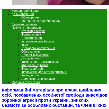
Координаційні ради
До обговорення
Обговорення
Заплановані онлайн-заходи
Державні закупівлі
Публічна інформація
Атестація лікарів
Форма запиту
Проєкти рішень
Інформація для батьків
Інше
Громадські обговорення
Облік запитів
Перелік відомостей
Доступні ліки
Інтернатура та вакансії для
працевлаштування
Фінансовий звіт
Інформація для батьків дитини з
інвалідністю
Адміністративні послуги
Медична статистика
Інформаційні матеріали про права цивільних
осіб, позбавлених особистої свободи внаслідок
збройної агресії проти України, зниклих
безвісти за особливих обставин, та членів їхніх