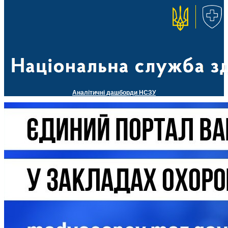
Аналітичні дашборди НСЗУ