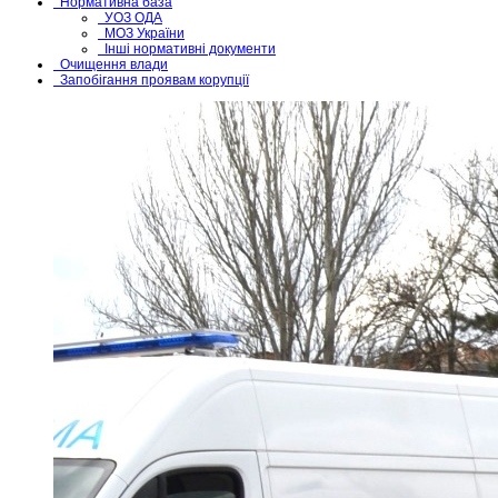
Нормативна база
УОЗ ОДА
МОЗ України
Інші нормативні документи
Очищення влади
Запобігання проявам корупції