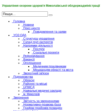
Управління охорони здоров'я Миколаївської облдержадміністрації
Головна
Новини
Прес-центр
Повідомлення та заяви
УОЗ ОДА
Структура управління
Склад груп експертів
Напрямки діяльності
Послуги
Соціальні проекти
Реформування
Вакансії
Оголошення
Медичним працівникам
Мешканцям області та міста
Зворотний зв'язок
Підприємства
Обласні
Районні та міські
ЦПМСД
Навчальні медичні заклади
м. Миколаїв
Звернення
Звітність за зверненнями
Нормативно-правова база
Графіки прийомів громадян