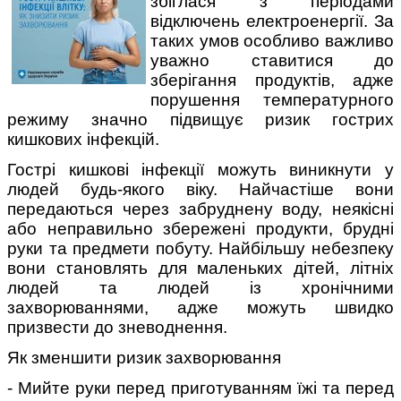
збіглася з періодами
відключень електроенергії. За
таких умов особливо важливо
уважно ставитися до
зберігання продуктів, адже
порушення температурного
режиму значно підвищує ризик гострих
кишкових інфекцій.
Гострі кишкові інфекції можуть виникнути у
людей будь-якого віку. Найчастіше вони
передаються через забруднену воду, неякісні
або неправильно збережені продукти, брудні
руки та предмети побуту. Найбільшу небезпеку
вони становлять для маленьких дітей, літніх
людей та людей із хронічними
захворюваннями, адже можуть швидко
призвести до зневоднення.
Як зменшити ризик захворювання
- Мийте руки перед приготуванням їжі та перед