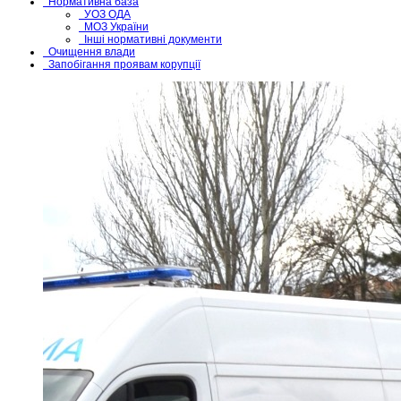
Нормативна база
УОЗ ОДА
МОЗ України
Інші нормативні документи
Очищення влади
Запобігання проявам корупції