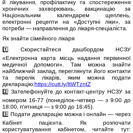
й лікування, профілактику та спостереження
хронічних захворювань, вакцинацію за
Національним календарем щеплень,
електронні рецепти на «Доступні ліки», за
потреби — направлення до лікаря-спеціаліста.
Як знайти сімейного лікаря
1️⃣ Скористайтеся дашбордом НСЗУ
«Електронна карта місць надання первинної
медичної допомоги». Там можна знайти
найближчий заклад, переглянути його контакти
та перелік лікарів, яким можна подати
декларацію:
https://cutt.ly/ItWTzntZ
2️⃣ Зателефонуйте до контакт-центру НСЗУ за
номером 16-77 (понеділок–четвер — з 9:00 до
18:00, п'ятниця — з 9:00 до 16:45).
3️⃣ Подати декларацію можна і онлайн — через
Кабінет пацієнта. Як розпочати
користуватування кабінетом, читайте тут: