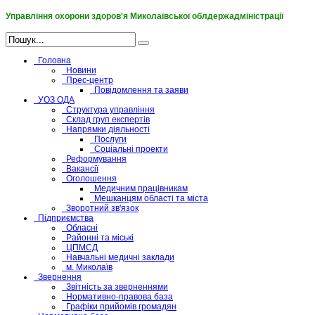
Управління охорони здоров'я Миколаївської облдержадміністрації
Головна
Новини
Прес-центр
Повідомлення та заяви
УОЗ ОДА
Структура управління
Склад груп експертів
Напрямки діяльності
Послуги
Соціальні проекти
Реформування
Вакансії
Оголошення
Медичним працівникам
Мешканцям області та міста
Зворотний зв'язок
Підприємства
Обласні
Районні та міські
ЦПМСД
Навчальні медичні заклади
м. Миколаїв
Звернення
Звітність за зверненнями
Нормативно-правова база
Графіки прийомів громадян