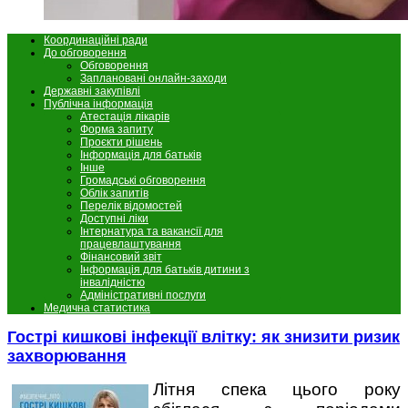
Координаційні ради
До обговорення
Обговорення
Заплановані онлайн-заходи
Державні закупівлі
Публічна інформація
Атестація лікарів
Форма запиту
Проєкти рішень
Інформація для батьків
Інше
Громадські обговорення
Облік запитів
Перелік відомостей
Доступні ліки
Інтернатура та вакансії для
працевлаштування
Фінансовий звіт
Інформація для батьків дитини з
інвалідністю
Адміністративні послуги
Медична статистика
Гострі кишкові інфекції влітку: як знизити ризик
захворювання
Літня спека цього року