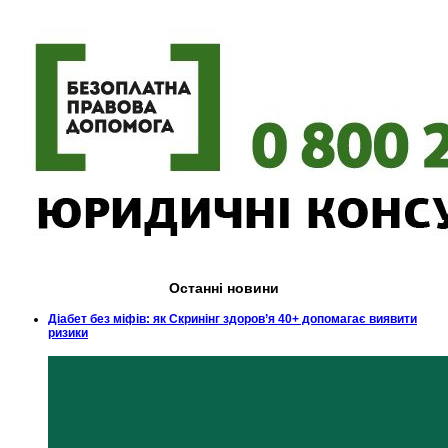
Останні новини
Діабет без міфів: як Скринінг здоров’я 40+ допомагає виявити
ризики