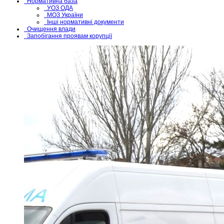
Нормативна база
УОЗ ОДА
МОЗ України
Інші нормативні документи
Очищення влади
Запобігання проявам корупції