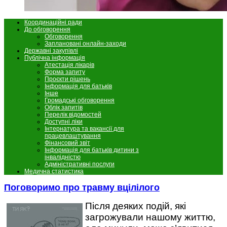
Координаційні ради
До обговорення
Обговорення
Заплановані онлайн-заходи
Державні закупівлі
Публічна інформація
Атестація лікарів
Форма запиту
Проєкти рішень
Інформація для батьків
Інше
Громадські обговорення
Облік запитів
Перелік відомостей
Доступні ліки
Інтернатура та вакансії для
працевлаштування
Фінансовий звіт
Інформація для батьків дитини з
інвалідністю
Адміністративні послуги
Медична статистика
Поговоримо про травму вцілілого
Після деяких подій, які
загрожували нашому життю,