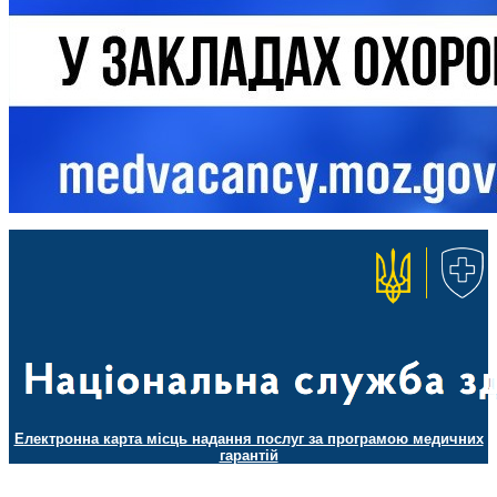
Електронна карта місць надання послуг за програмою медичних
гарантій