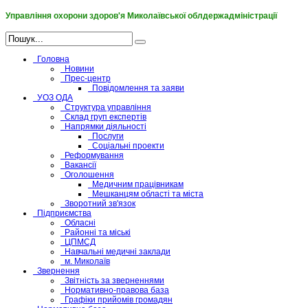
Управління охорони здоров'я Миколаївської облдержадміністрації
Головна
Новини
Прес-центр
Повідомлення та заяви
УОЗ ОДА
Структура управління
Склад груп експертів
Напрямки діяльності
Послуги
Соціальні проекти
Реформування
Вакансії
Оголошення
Медичним працівникам
Мешканцям області та міста
Зворотний зв'язок
Підприємства
Обласні
Районні та міські
ЦПМСД
Навчальні медичні заклади
м. Миколаїв
Звернення
Звітність за зверненнями
Нормативно-правова база
Графіки прийомів громадян