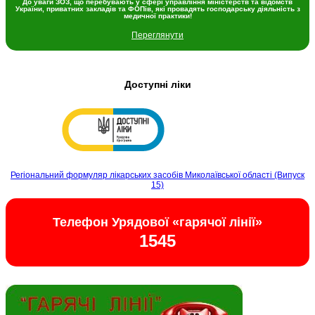
До уваги ЗОЗ, що перебувають у сфері управління міністерств та відомств
України, приватних закладів та ФОПів, які провадять господарську діяльність з
медичної практики!
Переглянути
Доступні ліки
Регіональний формуляр лікарських засобів Миколаївської області (Випуск
15)
Телефон Урядової «гарячої лінії»
1545