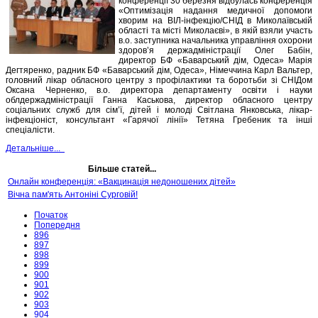
конференції 30 березня відбулась конференція
«Оптимізація надання медичної допомоги
хворим на ВІЛ-інфекцію/СНІД в Миколаївській
області та місті Миколаєві», в якій взяли участь
в.о. заступника начальника управління охорони
здоров’я держадміністрації Олег Бабін,
директор БФ «Баварський дім, Одеса» Марія
Дегтяренко, радник БФ «Баварський дім, Одеса», Німеччина Карл Вальтер,
головний лікар обласного центру з профілактики та боротьби зі СНІДом
Оксана Черненко, в.о. директора департаменту освіти і науки
облдержадміністрації Ганна Каськова, директор обласного центру
соціальних служб для сім’ї, дітей і молоді Світлана Янковська, лікар-
інфекціоніст, консультант «Гарячої лінії» Тетяна Гребеник та інші
спеціалісти.
Детальніше...
Більше статей...
Онлайн конференція: «Вакцинація недоношених дітей»
Вічна пам'ять Антоніні Сурговій!
Початок
Попередня
896
897
898
899
900
901
902
903
904