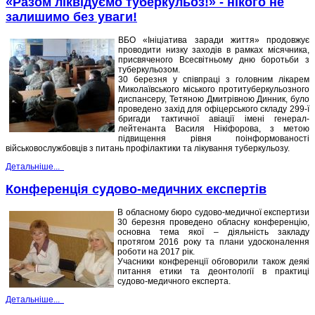
«Разом ліквідуємо туберкульоз!» - нікого не
залишимо без уваги!
ВБО «Ініціатива заради життя» продовжує
проводити низку заходів в рамках місячника,
присвяченого Всесвітньому дню боротьби з
туберкульозом.
30 березня у співпраці з головним лікарем
Миколаївського міського протитуберкульозного
диспансеру, Тетяною Дмитрівною Динник, було
проведено захід для офіцерського складу 299-ї
бригади тактичної авіації імені генерал-
лейтенанта Василя Нікіфорова, з метою
підвищення рівня поінформованості
військовослужбовців з питань профілактики та лікування туберкульозу.
Детальніше...
Конференція судово-медичних експертів
В обласному бюро судово-медичної експертизи
30 березня проведено обласну конференцію,
основна тема якої – діяльність закладу
протягом 2016 року та плани удосконалення
роботи на 2017 рік.
Учасники конференції обговорили також деякі
питання етики та деонтології в практиці
судово-медичного експерта.
Детальніше...