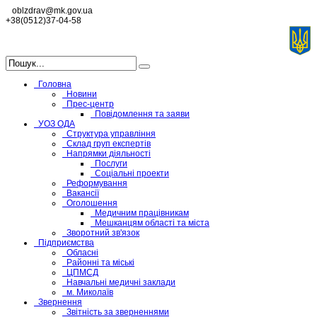
oblzdrav@mk.gov.ua
+38(0512)37-04-58
Головна
Новини
Прес-центр
Повідомлення та заяви
УОЗ ОДА
Структура управління
Склад груп експертів
Напрямки діяльності
Послуги
Соціальні проекти
Реформування
Вакансії
Оголошення
Медичним працівникам
Мешканцям області та міста
Зворотний зв'язок
Підприємства
Обласні
Районні та міські
ЦПМСД
Навчальні медичні заклади
м. Миколаїв
Звернення
Звітність за зверненнями