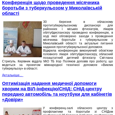
Конференція щодо проведення місячника
боротьби з туберкульозом у Миколаївській
області
30 березня в обласному
протитуберкульозному диспансері для
районних і міських фтизіатрів, лікарів
облтубдиспансеру проведено конференцію, в
ході якої обговорено заходи з проведення
місячника боротьби з туберкульозом у
Миколаївській області та актуальні питання
надання протитуберкульозної допомоги.
Відкрила конференцію виконуючий обов’язки
головного лікаря облтубдиспансеру, обласний
позаштатний дитячий фтизіатр Світлана
Стригуль. Керівник відділу МіО ТБ Ігор Поляков доповів про роботу, що
ведеться за проектом міжнародної технічної допомоги «Виклик
туберкульозу» в області.
Детальніше...
Оптимізація надання медичної допомоги
хворим на ВІЛ-інфекцію/СНІД: СНІД-центру
передано автомобіль та ноутбуки для кабінетів
«Довіри»
У конференц-залі обласного центру з
профілактики та боротьби зі СНІДом