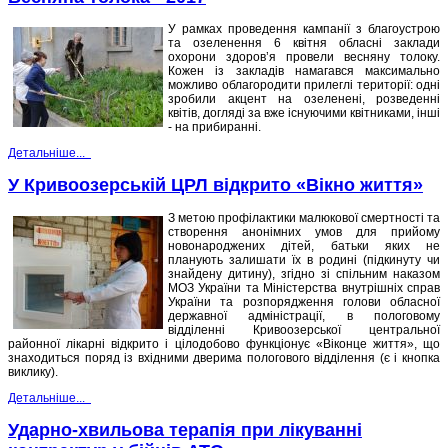
У рамках проведення кампанії з благоустрою
та озеленення 6 квітня обласні заклади
охорони здоров’я провели весняну толоку.
Кожен із закладів намагався максимально
можливо облагородити прилеглі території: одні
зробили акцент на озеленені, розведенні
квітів, догляді за вже існуючими квітниками, інші
- на прибиранні.
Детальніше...
У Кривоозерській ЦРЛ відкрито «Вікно життя»
З метою профілактики малюкової смертності та
створення анонімних умов для прийому
новонароджених дітей, батьки яких не
планують залишати їх в родині (підкинуту чи
знайдену дитину), згідно зі спільним наказом
МОЗ України та Міністерства внутрішніх справ
України та розпорядження голови обласної
державної адміністрації, в пологовому
відділенні Кривоозерської центральної
районної лікарні відкрито і цілодобово функціонує «Віконце життя», що
знаходиться поряд із вхідними дверима пологового відділення (є і кнопка
виклику).
Детальніше...
Ударно-хвильова терапія при лікуванні