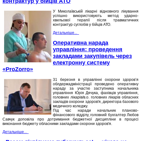
контрактур у бійців АТО
У Миколаївській лікарні відновного лікування
успішно використовують метод ударно-
хвильової терапії після травматичних
контрактур суглобів у бійців АТО.
Детальніше...
Оперативна нарада
управління: проведення
закладами закупівель через
електронну систему
«ProZorro»
31 березня в управлінні охорони здоров’я
облдержадміністрації проведено оперативну
нараду за участю заступника начальника
управління Юрія Дячука, фахівців управління,
головних лікарів/в.о. головних лікарів обласних
закладів охорони здоров'я, директора базового
медичного коледжу.
Під час наради начальник планово-
фінансового відділу, головний бухгалтер Любов
Савчук доповіла про дотримання бюджетної дисципліни в процесі
виконання бюджету обласними закладами охорони здоров'я.
Детальніше...