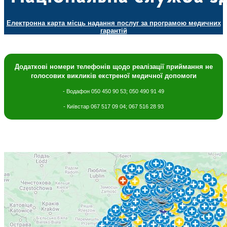
Електронна карта місць надання послуг за програмою медичних
гарантій
Додаткові номери телефонів щодо
реалізації приймання не
голосових викликів екстреної медичної допомоги
- Водафон 050 450 90 53; 050 490 91 49
- Київстар 067 517 09 04; 067 516 28 93