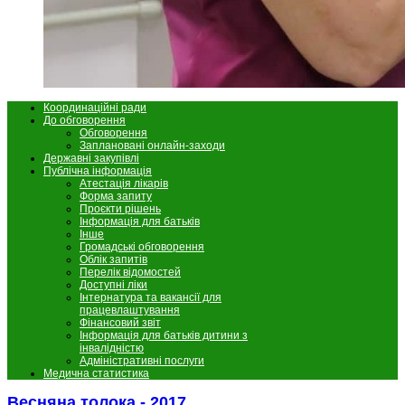
Координаційні ради
До обговорення
Обговорення
Заплановані онлайн-заходи
Державні закупівлі
Публічна інформація
Атестація лікарів
Форма запиту
Проєкти рішень
Інформація для батьків
Інше
Громадські обговорення
Облік запитів
Перелік відомостей
Доступні ліки
Інтернатура та вакансії для
працевлаштування
Фінансовий звіт
Інформація для батьків дитини з
інвалідністю
Адміністративні послуги
Медична статистика
Весняна толока - 2017